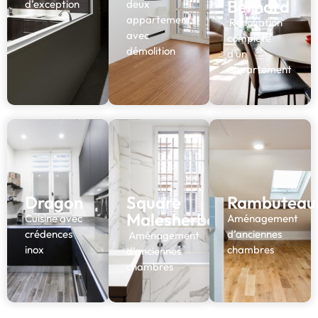
Bernard
d’exception
deux
appartements
Rénovation
avec
complète
démolition
d’un
appartement
Dragon
Square
Rambuteau
Malesherbe
Cuisine avec
Aménagement
crédences
d’anciennes
Aménagement
inox
chambres
d’anciennes
chambres