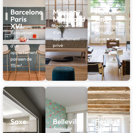
Barcelone
Mission-
Michel-
Paris
Marchand
Ange
XVI
Agencement
Rénovation
d’un
complète
Rénovation
appartement
d’une maison
complète
privé
d’un
appartement
parisien de
115 m².
Saxe
Belleville
Fossés
Saint-
Cuisine
Fusion de