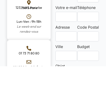
Votre e-mail
Téléphone
123, rue Lecourbe 75015 Paris
Lun-Ven : 9h-18h
Le week-end sur
Adresse
Code Postal
rendez-vous
Ville
Budget
01 73 71 80 80
Objet
contact@pink-fox-986240.hostingersite.com
Message / Descriptif
des travaux